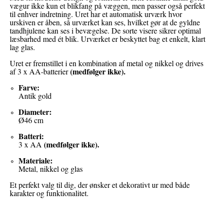
vægur ikke kun et blikfang på væggen, men passer også perfekt
til enhver indretning. Uret har et automatisk urværk hvor
urskiven er åben, så urværket kan ses, hvilket gør at de gyldne
tandhjulene kan ses i bevægelse. De sorte visere sikrer optimal
læsbarhed med ét blik. Urværket er beskyttet bag et enkelt, klart
lag glas.
Uret er fremstillet i en kombination af metal og nikkel og drives
(medfølger ikke)
.
af 3 x AA-batterier
Farve:
Antik gold
Diameter:
Ø46 cm
Batteri:
(medfølger ikke)
.
3 x AA
Materiale:
Metal, nikkel og glas
Et perfekt valg til dig, der ønsker et dekorativt ur med både
karakter og funktionalitet.