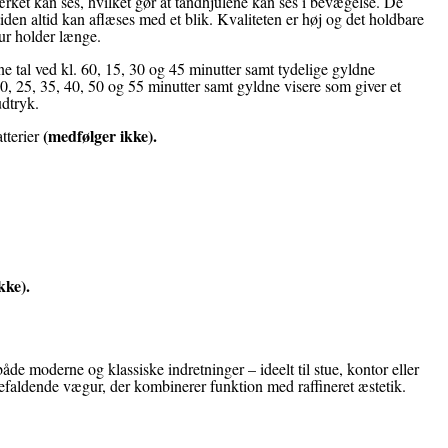
ærket kan ses, hvilket gør at tandhjulene kan ses i bevægelse. De
 tiden altid kan aflæses med et blik. Kvaliteten er høj og det holdbare
e ur holder længe.
e tal ved kl. 60, 15, 30 og 45 minutter samt tydelige gyldne
0, 25, 35, 40, 50 og 55 minutter samt gyldne visere som giver et
udtryk.
(medfølger ikke)
.
tterier
kke)
.
både moderne og klassiske indretninger – ideelt til stue, kontor eller
jnefaldende vægur, der kombinerer funktion med raffineret æstetik.