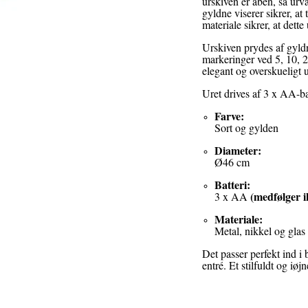
urskiven er åben, så urv
gyldne viserer sikrer, at
materiale sikrer, at dett
Urskiven prydes af gyldn
markeringer ved 5, 10, 2
elegant og overskueligt 
Uret drives af 3 x AA-ba
Farve:
Sort og gylden
Diameter:
Ø46 cm
Batteri:
(medfølger i
3 x AA
Materiale:
Metal, nikkel og glas
Det passer perfekt ind i 
entré. Et stilfuldt og iø