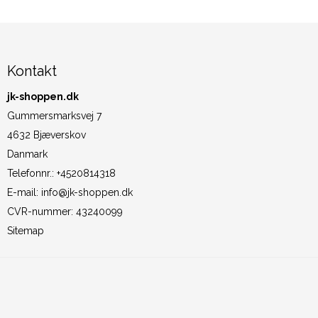
Kontakt
jk-shoppen.dk
Gummersmarksvej 7
4632 Bjæverskov
Danmark
Telefonnr.
:
+4520814318
E-mail
:
info@jk-shoppen.dk
CVR-nummer
:
43240099
Sitemap