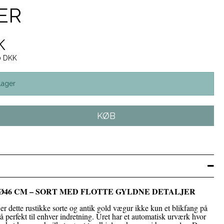
ER
K
00 DKK
lager
KØB
46 CM – SORT MED FLOTTE GYLDNE DETALJER
r dette rustikke sorte og antik gold vægur ikke kun et blikfang på
perfekt til enhver indretning. Uret har et automatisk urværk hvor