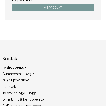
VIS PRODUKT
Kontakt
jk-shoppen.dk
Gummersmarksvej 7
4632 Bjæverskov
Danmark
Telefonnr.
:
+4520814318
E-mail
:
info@jk-shoppen.dk
CVR-nummer
:
43240099