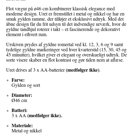
Flot vægur på ø46 cm kombinerer klassisk elegance med
moderne design. Uret er fremstillet i metal og nikkel og har en
smuk gylden ramme, der tilføjer et eksklusivt udtryk. Med det
åbne design får du frit udsyn til det indvendige urværk, hvor de
gyldne tandhjul roterer i takt – et fascinerende og dekorativt
element i ethvert rum.
Urskiven prydes af gyldne romertal ved kl. 12, 3, 6 og 9 samt
tydelige gyldne markeringer ved hver kvarterstid (15, 30, 45 og
45 minutter), hvilket giver et elegant og overskueligt udtryk. De
sorte visere skaber en flot kontrast og gør tiden nem at aflæse.
(medfølger ikke)
Uret drives af 3 x AA-batterier
.
Farve:
Gylden og sort
Diameter:
Ø46 cm
Batteri:
(medfølger ikke)
.
3 x AA
Materiale:
Metal og nikkel