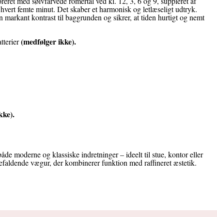
reret med sølvfarvede romertal ved kl. 12, 3, 6 og 9, suppleret af
 hvert femte minut. Det skaber et harmonisk og letlæseligt udtryk.
n markant kontrast til baggrunden og sikrer, at tiden hurtigt og nemt
(medfølger ikke)
.
tterier
kke)
.
både moderne og klassiske indretninger – ideelt til stue, kontor eller
jnefaldende vægur, der kombinerer funktion med raffineret æstetik.