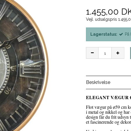
1.455,00 D
Vejl. udsalgspris 1.455
Lagerstatus:
På 
Beskrivelse
ELEGANT VÆGUR Ø
Flot vægur på ø59 cm ko
i metal og nikkel og har
design får du frit udsyn 
et fascinerende og dekor