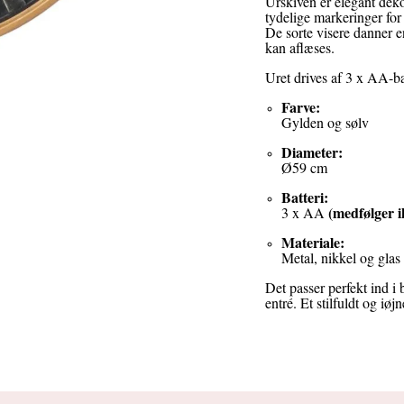
Urskiven er elegant deko
tydelige markeringer for
De sorte visere danner e
kan aflæses.
Uret drives af 3 x AA-ba
Farve:
Gylden og sølv
Diameter:
Ø59 cm
Batteri:
(medfølger i
3 x AA
Materiale:
Metal, nikkel og glas
Det passer perfekt ind i 
entré. Et stilfuldt og iø