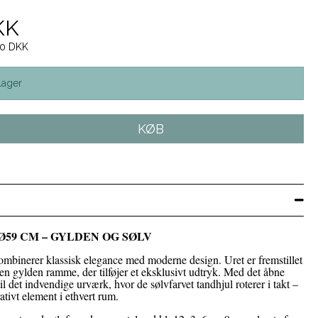
KK
,00 DKK
lager
KØB
59 CM – GYLDEN OG SØLV
mbinerer klassisk elegance med moderne design. Uret er fremstillet
 en gylden ramme, der tilføjer et eksklusivt udtryk. Med det åbne
til det indvendige urværk, hvor de sølvfarvet tandhjul roterer i takt –
ativt element i ethvert rum.