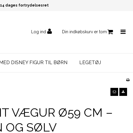
14 dages fortrydelsesret
Log ind
Din indkøbskurv er tom
MED DISNEY FIGUR TIL BØRN
LEGETØJ
T VÆGUR Ø59 CM –
 OG SØLV