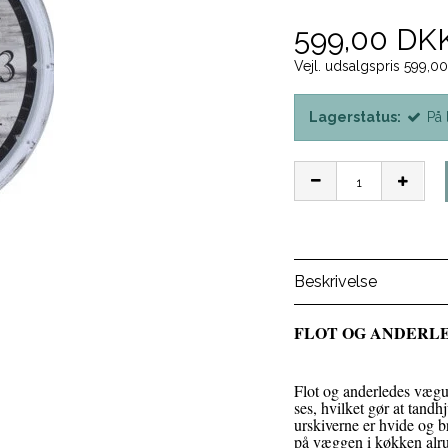
599,00 DK
Vejl. udsalgspris 599,0
Lagerstatus:
På 
Beskrivelse
FLOT OG ANDERLE
Flot og anderledes vægu
ses, hvilket gør at tandh
urskiverne er hvide og b
på væggen i køkken alru