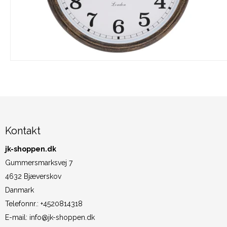
Kontakt
jk-shoppen.dk
Gummersmarksvej 7
4632 Bjæverskov
Danmark
Telefonnr.
:
+4520814318
E-mail
:
info@jk-shoppen.dk