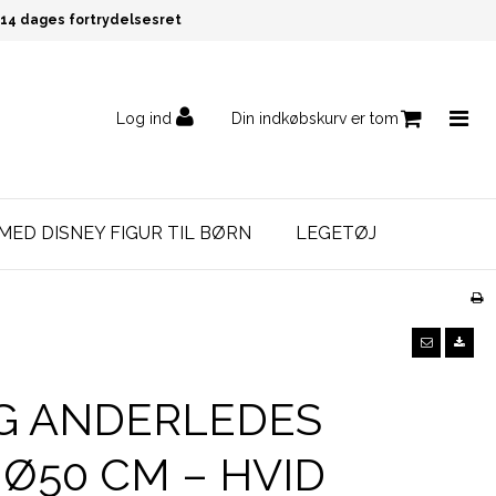
14 dages fortrydelsesret
Log ind
Din indkøbskurv er tom
MED DISNEY FIGUR TIL BØRN
LEGETØJ
G ANDERLEDES
Ø50 CM – HVID