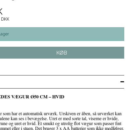
K
0 DKK
lager
KØB
DES VÆGUR Ø50 CM – HVID
r som har et automatisk urværk. Urskiven er åben, så urværket kan
julene kan ses i bevægelse. Uret er med sorte tal, viserne er hvide,
rune og uret er hvid. Et smukt og utrolig flot vægur som passer fint
mmet eller i stuen. Det bruger 3 x AA batterier som ikke medfølger.